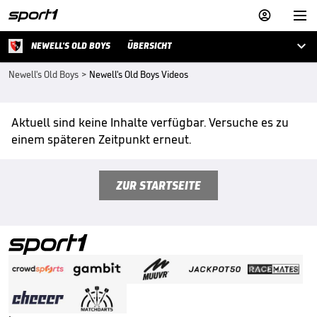



NEWELL'S OLD BOYS
ÜBERSICHT
Newell's Old Boys
>
Newell's Old Boys Videos
Aktuell sind keine Inhalte verfügbar. Versuche es zu
einem späteren Zeitpunkt erneut.
ZUR STARTSEITE