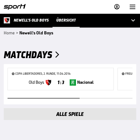



NEWELL'S OLD BOYS
ÜBERSICHT
Home
>
Newell's Old Boys
MATCHDAYS

COPA LIBERTADORES, 2. RUNDE, 11.04.2014
FREUNDSCHA
1 : 3
Old Boys
Nacional
ALLE SPIELE