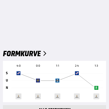
FORMKURVE

4:0
0:0
1:1
2:4
1:3
S
U
N