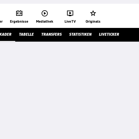




er
Ergebnisse
Mediathek
Live TV
Originals
KADER
TABELLE
TRANSFERS
STATISTIKEN
LIVETICKER