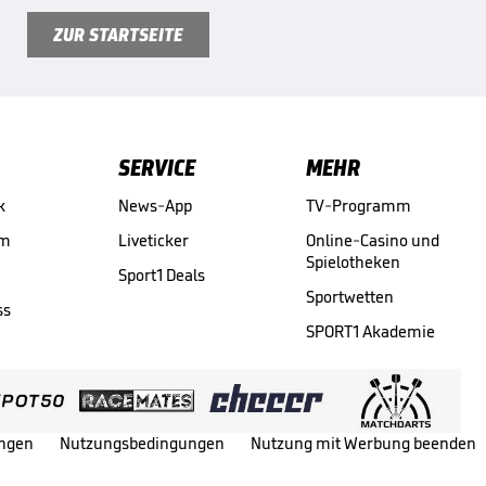
ZUR STARTSEITE
SERVICE
MEHR
k
News-App
TV-Programm
am
Liveticker
Online-Casino und
Spielotheken
Sport1 Deals
Sportwetten
ss
SPORT1 Akademie
ungen
Nutzungsbedingungen
Nutzung mit Werbung beenden