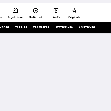




er
Ergebnisse
Mediathek
Live TV
Originals
KADER
TABELLE
TRANSFERS
STATISTIKEN
LIVETICKER