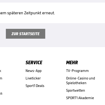
inem späteren Zeitpunkt erneut.
ZUR STARTSEITE
SERVICE
MEHR
k
News-App
TV-Programm
am
Liveticker
Online-Casino und
Spielotheken
Sport1 Deals
Sportwetten
ss
SPORT1 Akademie