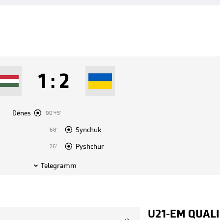
1
:
2

Dénes
90'+5'

Synchuk
68'

Pyshchur
26'
Telegramm

U21-EM QUALI