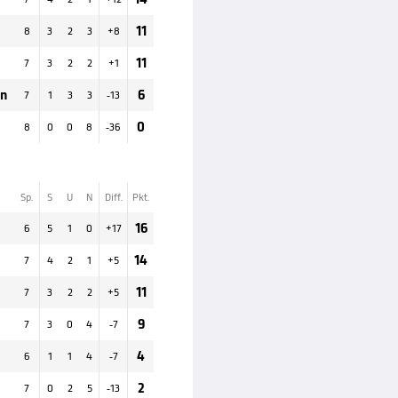
11
8
3
2
3
+
8
11
7
3
2
2
+
1
an
6
7
1
3
3
-13
0
8
0
0
8
-36
Sp.
S
U
N
Diff.
Pkt.
16
6
5
1
0
+
17
14
7
4
2
1
+
5
11
7
3
2
2
+
5
9
7
3
0
4
-7
4
6
1
1
4
-7
2
7
0
2
5
-13