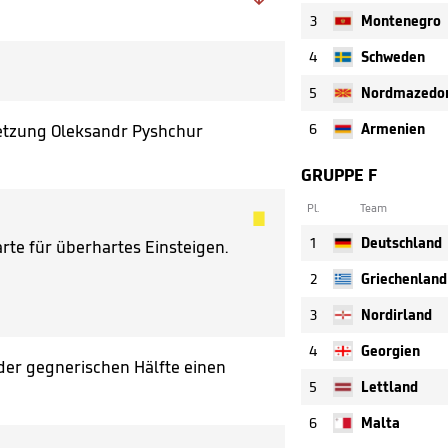
3
Montenegro
4
Schweden
5
letzung Oleksandr Pyshchur
6
Armenien
GRUPPE F
Pl.
Team

1
Deutschland
rte für überhartes Einsteigen.
2
Griechenland
3
Nordirland
4
Georgien
der gegnerischen Hälfte einen
5
Lettland
6
Malta