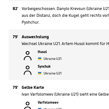
82'
Vorbeigeschossen. Danylo Krevsun (Ukraine U21
aus der Distanz, doch die Kugel geht rechts vor
Pyshchur.
79'
Auswechslung
Wechsel Ukraine U21. Artem Husol kommt für H

Husol
Ukraine U21

Synchuk
Ukraine U21
79'
Gelbe Karte
Ivan Varfolomeev (Ukraine U21) sieht eine Gelbe

Varfolomeev