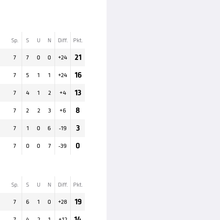
Sp.
S
U
N
Diff.
Pkt.
21
7
7
0
0
+
24
16
7
5
1
1
+
24
13
7
4
1
2
+
4
8
7
2
2
3
+
6
3
7
1
0
6
-19
0
7
0
0
7
-39
Sp.
S
U
N
Diff.
Pkt.
19
7
6
1
0
+
28
14
7
4
2
1
+
12