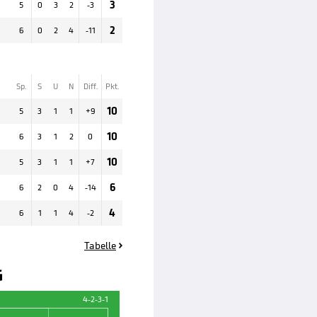
3
5
0
3
2
-3
2
6
0
2
4
-11
Sp.
S
U
N
Diff.
Pkt.
10
5
3
1
1
+
9
10
6
3
1
2
0
10
5
3
1
1
+
7
6
6
2
0
4
-14
4
6
1
1
4
-2
Tabelle

G
4-2-3-1