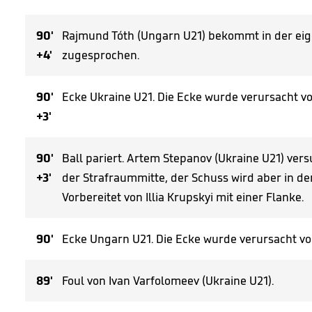
90'
Rajmund Tóth (Ungarn U21) bekommt in der eige
+4'
zugesprochen.
90'
Ecke Ukraine U21. Die Ecke wurde verursacht vo
+3'
90'
Ball pariert. Artem Stepanov (Ukraine U21) ver
+3'
der Strafraummitte, der Schuss wird aber in de
Vorbereitet von Illia Krupskyi mit einer Flanke.
90'
Ecke Ungarn U21. Die Ecke wurde verursacht von
89'
Foul von Ivan Varfolomeev (Ukraine U21).