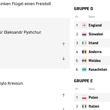
nken Flügel einen Freistoß
GRUPPE D
Pl.
Team
1
England
r Oleksandr Pyshchur.
2
Slowakei
3
Irland

4
Andorra

5
Moldau
6
Kasachstan
GRUPPE E
nylo Krevsun.
Pl.
Team

1
Polen
2
Italien
