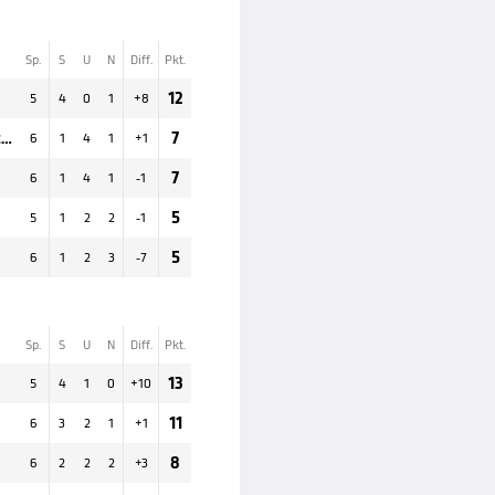
Sp.
S
U
N
Diff.
Pkt.
12
5
4
0
1
+
8
Bosnien-Herzegowina
7
6
1
4
1
+
1
7
6
1
4
1
-1
5
5
1
2
2
-1
5
6
1
2
3
-7
Sp.
S
U
N
Diff.
Pkt.
13
5
4
1
0
+
10
11
6
3
2
1
+
1
8
6
2
2
2
+
3