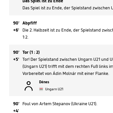
Das Spiel ist zu Ende
Das Spiel ist zu Ende, der Spielstand zwischen 
90'
Abpfiff
+6'
Die 2. Halbzeit ist zu Ende, der Spielstand zwi
1:2.
90'
Tor (1 : 2)
+5'
Tor! Der Spielstand zwischen Ungarn U21 und Uk
(Ungarn U21) trifft mit dem rechten Fuß links i
Vorbereitet von Ádin Molnár mit einer Flanke.

Dénes
Ungarn U21
90'
Foul von Artem Stepanov (Ukraine U21).
+4'