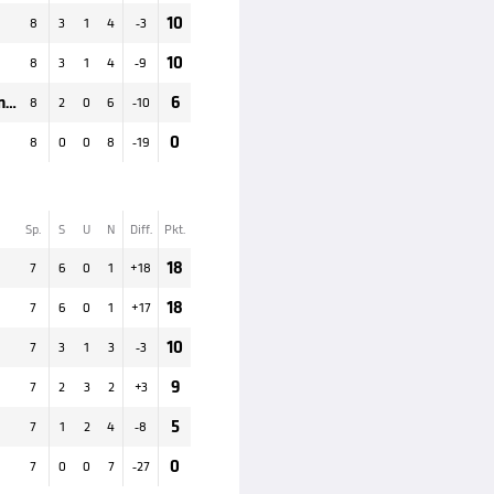
10
8
3
1
4
-3
10
8
3
1
4
-9
Nordmazedonien
6
8
2
0
6
-10
0
8
0
0
8
-19
Sp.
S
U
N
Diff.
Pkt.
18
7
6
0
1
+
18
18
7
6
0
1
+
17
10
7
3
1
3
-3
9
7
2
3
2
+
3
5
7
1
2
4
-8
0
7
0
0
7
-27