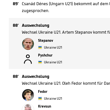
89'
Csanád Dénes (Ungarn U21) bekommt auf dem li
zugesprochen.
88'
Auswechslung
Wechsel Ukraine U21. Artem Stepanov kommt fü
Stepanov
Ukraine U21

Pyshchur
Ukraine U21
88'
Auswechslung
Wechsel Ukraine U21. Oleh Fedor kommt für Da
Fedor
Ukraine U21
Krevsun