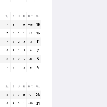
Sp.
S
U
N
Diff.
Pkt.
19
7
6
1
0
+
16
16
7
5
1
1
+
5
11
7
3
2
2
-3
7
8
2
1
5
-4
5
8
1
2
5
-8
4
7
1
1
5
-6
Sp.
S
U
N
Diff.
Pkt.
24
8
8
0
0
+
21
21
8
7
0
1
+
20