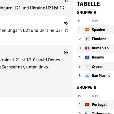

TABELLE
Ungarn U21 und Ukraine U21 ist 1:2.
GRUPPE A
Pl.
Team

schen Ungarn U21 und Ukraine U21 ist
1
Spanien
2
Finnland
3
Rumänien

4
Kosovo
raine U21 ist 1:2. Csanád Dénes
m Sechzehner, unten links.
5
Zypern
6
San Marino
GRUPPE B
Pl.
Team
1
Portugal
2
Tschechien