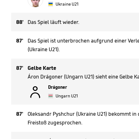
Ukraine U21
88'
Das Spiel läuft wieder.
87'
Das Spiel ist unterbrochen aufgrund einer Ver
(Ukraine U21).
87'
Gelbe Karte
Áron Drágoner (Ungarn U21) sieht eine Gelbe Ka

Drágoner
Ungarn U21
87'
Oleksandr Pyshchur (Ukraine U21) bekommt in 
Freistoß zugesprochen.