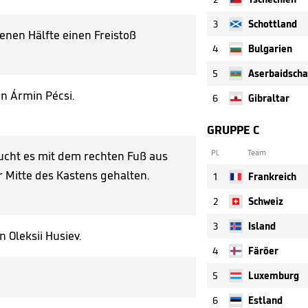
3
Schottland
nen Hälfte einen Freistoß
4
Bulgarien
5
Aserbaidsch
n Ármin Pécsi.
6
Gibraltar
GRUPPE C
Pl.
Team
sucht es mit dem rechten Fuß aus
r Mitte des Kastens gehalten.
1
Frankreich
2
Schweiz
3
Island
 Oleksii Husiev.
4
Färöer
5
Luxemburg
6
Estland