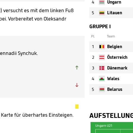
4
Ungarn
) versucht es mit dem linken Fuß
5
Litauen
bei. Vorbereitet von Oleksandr
GRUPPE I
Pl.
Team
1
Belgien
ennadii Synchuk.
2
Österreich

3
Dänemark
4
Wales

5
Belarus

AUFSTELLUN
 Karte für überhartes Einsteigen.
Ungarn U21