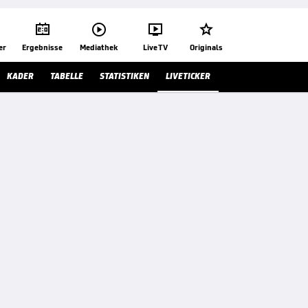




er
Ergebnisse
Mediathek
Live TV
Originals
KADER
TABELLE
STATISTIKEN
LIVETICKER