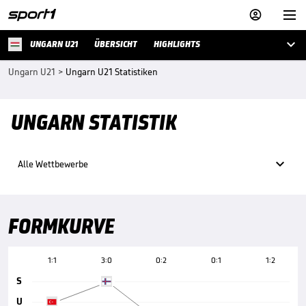



UNGARN U21
ÜBERSICHT
HIGHLIGHTS
Ungarn U21
>
Ungarn U21 Statistiken
UNGARN STATISTIK

Alle Wettbewerbe
FORMKURVE
1:1
3:0
0:2
0:1
1:2
S
U