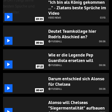
"Ich bin als König gekommen
..." - Zlatans beste Sprüche im
Video

VIDEO NEWS
03.10.
03:35
Deutet Teamkollege hier
Rodris Abschied an?

FUSSBALL
08.08.

00:44
Wie er die Legende Pep
Guardiola ersetzen will

FUSSBALL
08.08.

01:22
Darum entschied sich Alonso
für Chelsea

FUSSBALL
08.08.

00:49
Alonso will Chelseas
"Siegermentalität" aufbauen