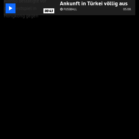
Ankunft in Türkei völlig aus

FUSSBALL
05.08.

00:43