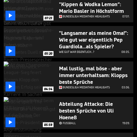
2
"Kippen & Wodka Lemon“:
minutes,
Mario Basler in Höchstform
40

BUNDESLIGA MEDIATHEK HIGHLIGHTS
07.01.
seconds
07:23
"Langsamer als meine Oma!":
Wie gut war eigentlich Pep
Guardiola...als Spieler?

WIE GUT WAR EIGENTLICH...?
08.05.
05:20
Mal lustig, mal böse - aber
immer unterhaltsam: Klopps
beste Sprüche

BUNDESLIGA MEDIATHEK HIGHLIGHTS
03.06.
04:34
Abteilung Attacke: Die
besten Sprüche von Uli
Hoeneß

FUSSBALL
19.09.

05:59