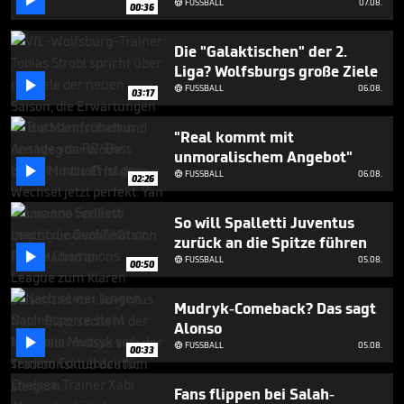

FUSSBALL
07.08.

00:36
Die "Galaktischen" der 2.
Liga? Wolfsburgs große Ziele

FUSSBALL
06.08.

03:17
"Real kommt mit
unmoralischem Angebot"

FUSSBALL
06.08.

02:26
So will Spalletti Juventus
zurück an die Spitze führen

FUSSBALL
05.08.

00:50
Mudryk-Comeback? Das sagt
Alonso

FUSSBALL
05.08.

00:33
Fans flippen bei Salah-