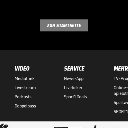
ZUR STARTSEITE
VIDEO
SERVICE
MEHR
Mediathek
News-App
TV-Pr
Livestream
Liveticker
Online
Spielo
Podcasts
Sport1 Deals
Sportw
Doppelpass
SPORT1