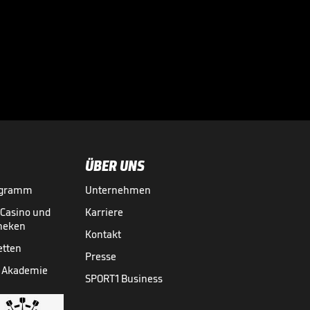
SC Verl - TSV 1860
München

3. LIGA MEDIATHEK HIGHLIGHTS
18.05.
04:43
ÜBER UNS
ogramm
Unternehmen
-Casino und
Karriere
theken
Kontakt
etten
Presse
 Akademie
SPORT1 Business