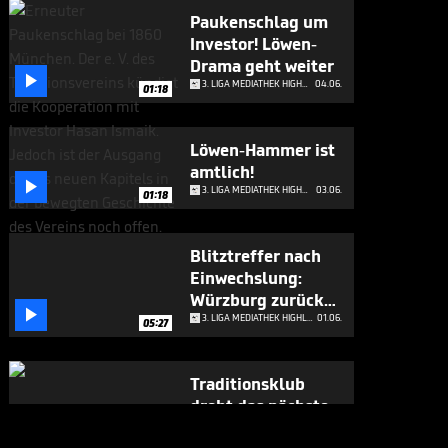
Paukenschlag um
Investor! Löwen-
Drama geht weiter

3. LIGA MEDIATHEK HIGHLIGHTS
04.06.
01:18
Löwen-Hammer ist
amtlich!

3. LIGA MEDIATHEK HIGHLIGHTS
03.06.
01:18
Blitztreffer nach
Einwechslung:
Würzburg zurück

in 3. Liga
3. LIGA MEDIATHEK HIGHLIGHTS
01.06.
05:27
Traditionsklub
droht das nächste
Trauma

3. LIGA MEDIATHEK HIGHLIGHTS
29.05.