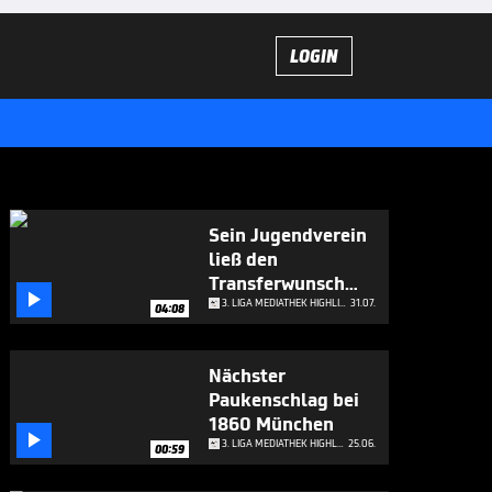
LOGIN
Sein Jugendverein
ließ den
Transferwunsch

platzen
3. LIGA MEDIATHEK HIGHLIGHTS
31.07.
04:08
Nächster
Paukenschlag bei
1860 München

3. LIGA MEDIATHEK HIGHLIGHTS
25.06.
00:59