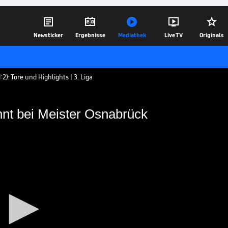





Newsticker
Ergebnisse
Mediathek
Live TV
Originals
): Tore und Highlights | 3. Liga
nnt bei Meister Osnabrück
ck gewinnt bei Meister
umkämpften Partie den bereits
fL Osnabrück - und das trotz Rückstand.
05.05.19