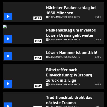
4
minutes,
Nächster Paukenschlag bei
42
1860 München
seconds

3. LIGA MEDIATHEK HIGHLIGHTS
25.06.
00:59
Paukenschlag um Investor!
Löwen-Drama geht weiter

3. LIGA MEDIATHEK HIGHLIGHTS
04.06.
01:18
Löwen-Hammer ist amtlich!

3. LIGA MEDIATHEK HIGHLIGHTS
03.06.
01:18
Blitztreffer nach
Einwechslung: Würzburg
zurück in 3. Liga

3. LIGA MEDIATHEK HIGHLIGHTS
01.06.
05:27
Traditionsklub droht das
nächste Trauma

3. LIGA MEDIATHEK HIGHLIGHTS
29.05.