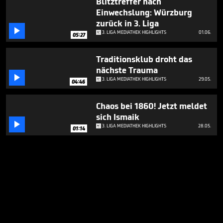
Blitztreffer nach
Einwechslung: Würzburg
zurück in 3. Liga

3. LIGA MEDIATHEK HIGHLIGHTS
01.06.
05:27
Traditionsklub droht das
nächste Trauma

3. LIGA MEDIATHEK HIGHLIGHTS
29.05.
04:46
Chaos bei 1860! Jetzt meldet
sich Ismaik

3. LIGA MEDIATHEK HIGHLIGHTS
28.05.
01:14