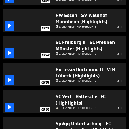
04:20
minutes,
47
seconds
RW Essen - SV Waldhof
Mannheim (Highlights)

3. LIGA MEDIATHEK HIGHLIGHTS
13.11.
05:19
SC Freiburg II - SC Preußen
Münster (Highlights)

3. LIGA MEDIATHEK HIGHLIGHTS
13.11.
05:47
Borussia Dortmund II - VfB
Lübeck (Highlights)

3. LIGA MEDIATHEK HIGHLIGHTS
13.11.
05:03
SC Verl - Hallescher FC
(Highlights)

3. LIGA MEDIATHEK HIGHLIGHTS
13.11.
05:04
SpVgg Unterhaching - FC