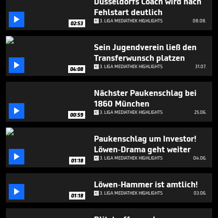
Düsseldorfs Coach wird nach
Fehlstart deutlich

3. LIGA MEDIATHEK HIGHLIGHTS
08.08.
02:53
Sein Jugendverein ließ den
Transferwunsch platzen

3. LIGA MEDIATHEK HIGHLIGHTS
31.07.
04:08
Nächster Paukenschlag bei
1860 München

3. LIGA MEDIATHEK HIGHLIGHTS
25.06.
00:59
Paukenschlag um Investor!
Löwen-Drama geht weiter

3. LIGA MEDIATHEK HIGHLIGHTS
04.06.
01:18
Löwen-Hammer ist amtlich!

3. LIGA MEDIATHEK HIGHLIGHTS
03.06.
01:18