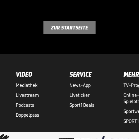
ZUR STARTSEITE
VIDEO
SERVICE
MEHR
Mediathek
News-App
TV-Pr
Livestream
Liveticker
Online
Spielo
Podcasts
Sport1 Deals
Sportw
Doppelpass
SPORT1