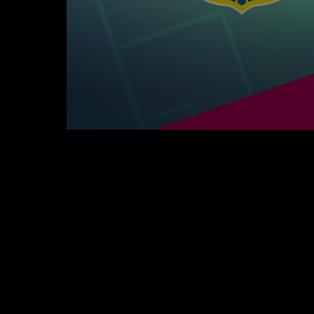
0
seconds
of
5
minutes,
11
seconds
Volume
90%