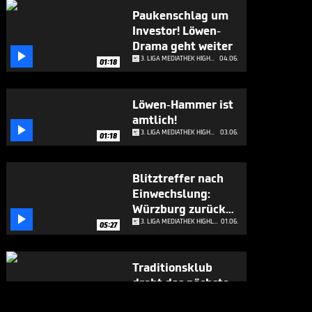
Paukenschlag um
Investor! Löwen-
Drama geht weiter

3. LIGA MEDIATHEK HIGHLIGHTS
04.06.
01:18
Löwen-Hammer ist
amtlich!

3. LIGA MEDIATHEK HIGHLIGHTS
03.06.
01:18
Blitztreffer nach
Einwechslung:
Würzburg zurück

in 3. Liga
3. LIGA MEDIATHEK HIGHLIGHTS
01.06.
05:27
Traditionsklub
droht das nächste
Trauma

3. LIGA MEDIATHEK HIGHLIGHTS
29.05.