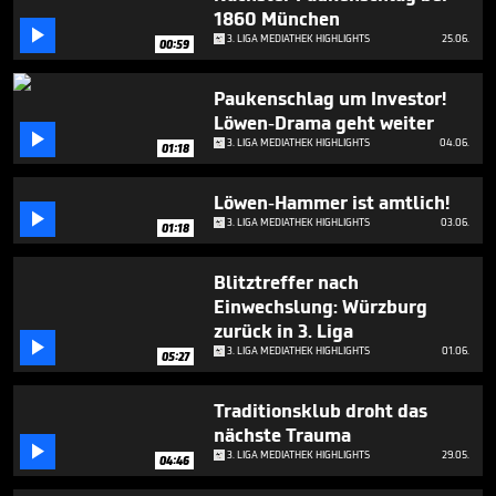
seconds
1860 München

3. LIGA MEDIATHEK HIGHLIGHTS
25.06.
00:59
Paukenschlag um Investor!
Löwen-Drama geht weiter

3. LIGA MEDIATHEK HIGHLIGHTS
04.06.
01:18
Löwen-Hammer ist amtlich!

3. LIGA MEDIATHEK HIGHLIGHTS
03.06.
01:18
Blitztreffer nach
Einwechslung: Würzburg
zurück in 3. Liga

3. LIGA MEDIATHEK HIGHLIGHTS
01.06.
05:27
Traditionsklub droht das
nächste Trauma

3. LIGA MEDIATHEK HIGHLIGHTS
29.05.
04:46