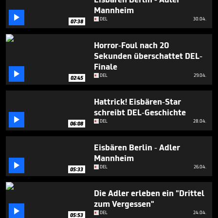
minutes,
Mannheim
41

seconds
DEL
30.04.
07:38
Horror-Foul nach 20
Sekunden überschattet DEL-
Finale

DEL
29.04.
02:45
Hattrick! Eisbären-Star
schreibt DEL-Geschichte

DEL
28.04.
06:08
Eisbären Berlin - Adler
Mannheim

DEL
26.04.
05:33
Die Adler erleben ein "Drittel
zum Vergessen"

DEL
24.04.
05:53