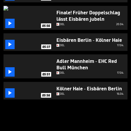
Finale! Früher Doppelschlag
lässt Eisbären jubeln

DEL
20.04.
05:56
Eisbären Berlin - Kölner Haie

DEL
17.04.
05:37
Adler Mannheim - EHC Red
Bull München

DEL
17.04.
05:51
Kölner Haie - Eisbären Berlin

DEL
16.04.
05:56