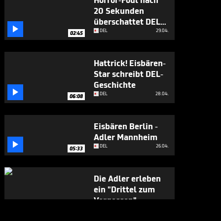
Horror-Foul nach
20 Sekunden
überschattet DEL-

Finale
DEL
29.04.
02:45
Hattrick! Eisbären-
Star schreibt DEL-
Geschichte

DEL
28.04.
06:08
Eisbären Berlin -
Adler Mannheim

DEL
26.04.
05:33
Die Adler erleben
ein "Drittel zum
Vergessen"

DEL
24.04.
05:53