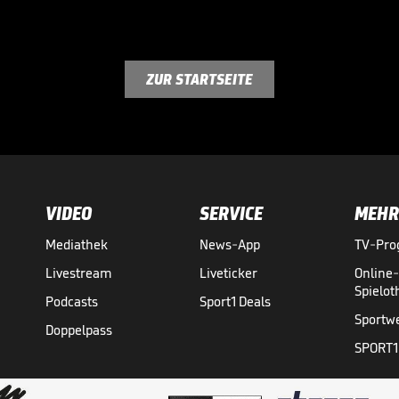
ZUR STARTSEITE
VIDEO
SERVICE
MEHR
Mediathek
News-App
TV-Pr
Livestream
Liveticker
Online
Spielo
Podcasts
Sport1 Deals
Sportw
Doppelpass
SPORT1