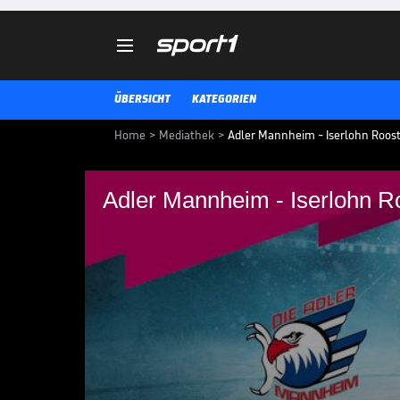

ÜBERSICHT
KATEGORIEN
Home
>
Mediathek
>
Adler Mannheim - Iserlohn Rooste
Adler Mannheim - Iserlohn Ro
Adler Mannheim - Is
(Highlights)
Adler Mannheim - Iserlohn Roost
DEL