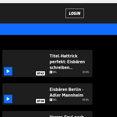
LOGIN
Titel-Hattrick
perfekt: Eisbären
schreiben

Geschichte
DEL
03.05.
07:43
Eisbären Berlin -
Adler Mannheim

DEL
30.04.
07:38