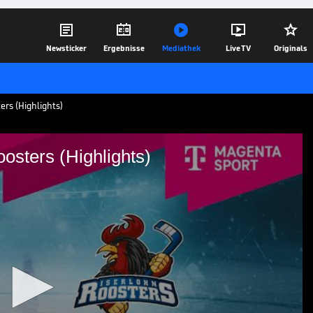





Newsticker
Ergebnisse
Mediathek
Live TV
Originals
rs (Highlights)
osters (Highlights)
erlohn Roosters
ers: Tore und Highlights | PENNY DEL
19.12.25