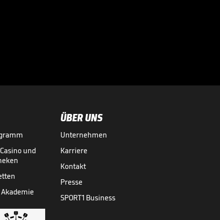
1. FC Lokomotive
Leipzig - FC
Würzburger

Kickers
3. LIGA MEDIATHEK HIGHLIGHTS
28.05.
04:49
ÜBER UNS
ogramm
Unternehmen
-Casino und
Karriere
theken
Kontakt
etten
Presse
 Akademie
SPORT1 Business