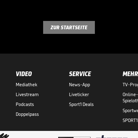
ZUR STARTSEITE
VIDEO
SERVICE
MEHR
Mediathek
News-App
TV-Pr
Livestream
Liveticker
Online
Spielo
Podcasts
Sport1 Deals
Sportw
Doppelpass
SPORT1