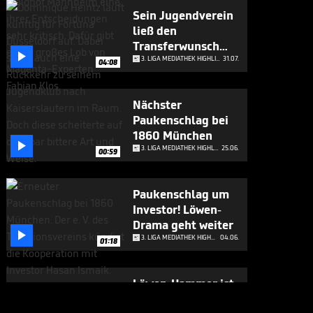
Sein Jugendverein
ließ den
Transferwunsch

platzen
3. LIGA MEDIATHEK HIGHLIGHTS
31.07.
04:08
Nächster
Paukenschlag bei
1860 München

3. LIGA MEDIATHEK HIGHLIGHTS
25.06.
00:59
Paukenschlag um
Investor! Löwen-
Drama geht weiter

3. LIGA MEDIATHEK HIGHLIGHTS
04.06.
01:18
Löwen-Hammer ist
amtlich!

3. LIGA MEDIATHEK HIGHLIGHTS
03.06.