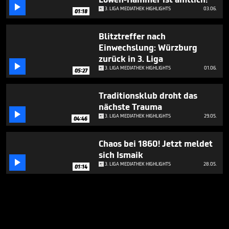

3. LIGA MEDIATHEK HIGHLIGHTS
03.06.
01:18
Blitztreffer nach
Einwechslung: Würzburg
zurück in 3. Liga

3. LIGA MEDIATHEK HIGHLIGHTS
01.06.
05:27
Traditionsklub droht das
nächste Trauma

3. LIGA MEDIATHEK HIGHLIGHTS
29.05.
04:46
Chaos bei 1860! Jetzt meldet
sich Ismaik

3. LIGA MEDIATHEK HIGHLIGHTS
28.05.
01:14