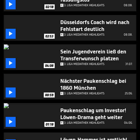
minutes,

3. LIGA MEDIATHEK HIGHLIGHTS
08.08.
3
02:18
seconds
Düsseldorfs Coach wird nach
Fehlstart deutlich

3. LIGA MEDIATHEK HIGHLIGHTS
08.08.
02:53
Sein Jugendverein ließ den
Transferwunsch platzen

3. LIGA MEDIATHEK HIGHLIGHTS
31.07.
04:08
Nächster Paukenschlag bei
1860 München

3. LIGA MEDIATHEK HIGHLIGHTS
25.06.
00:59
Paukenschlag um Investor!
Löwen-Drama geht weiter

3. LIGA MEDIATHEK HIGHLIGHTS
04.06.
01:18
Löwen-Hammer ist amtlich!