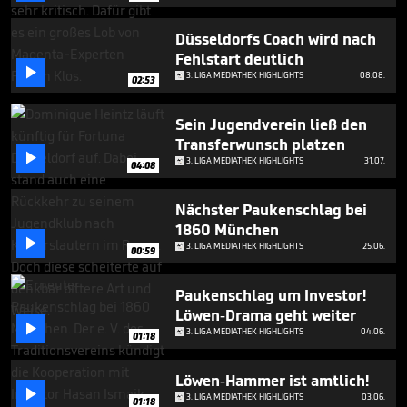
minutes,
43
seconds
Düsseldorfs Coach wird nach
Fehlstart deutlich

3. LIGA MEDIATHEK HIGHLIGHTS
08.08.
02:53
Sein Jugendverein ließ den
Transferwunsch platzen

3. LIGA MEDIATHEK HIGHLIGHTS
31.07.
04:08
Nächster Paukenschlag bei
1860 München

3. LIGA MEDIATHEK HIGHLIGHTS
25.06.
00:59
Paukenschlag um Investor!
Löwen-Drama geht weiter

3. LIGA MEDIATHEK HIGHLIGHTS
04.06.
01:18
Löwen-Hammer ist amtlich!

3. LIGA MEDIATHEK HIGHLIGHTS
03.06.
01:18