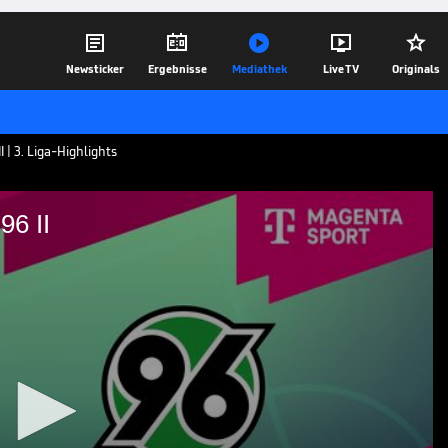





Newsticker
Ergebnisse
Mediathek
Live TV
Originals
 | 3. Liga-Highlights
96 II
annover 96 II
 Bielefeld - Hannover 96 II aus der 3. Liga
31.03.25