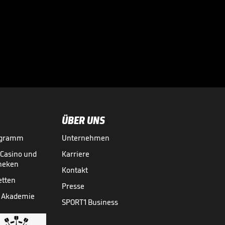
SC Verl - TSV 1860
München

3. LIGA MEDIATHEK HIGHLIGHTS
18.05.
04:43
ÜBER UNS
ogramm
Unternehmen
-Casino und
Karriere
theken
Kontakt
etten
Presse
 Akademie
SPORT1 Business