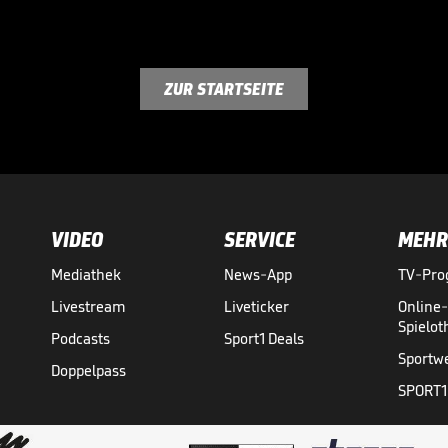
ZUR STARTSEITE
VIDEO
SERVICE
MEHR
Mediathek
News-App
TV-Pr
Livestream
Liveticker
Online
Spielo
Podcasts
Sport1 Deals
Sportw
Doppelpass
SPORT1