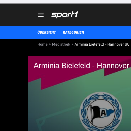

ÜBERSICHT
KATEGORIEN
Home
>
Mediathek
>
Arminia Bielefeld - Hannover 96 II
Arminia Bielefeld - Hannover 
Arminia Bielefeld - H
Die Highlights der Partie Arminia
im Video.
3. LIGA MEDIATHEK HIGHLIGHTS