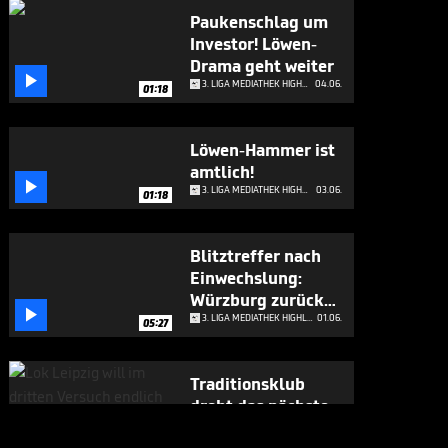
Paukenschlag um
Investor! Löwen-
Drama geht weiter

3. LIGA MEDIATHEK HIGHLIGHTS
04.06.
01:18
Löwen-Hammer ist
amtlich!

3. LIGA MEDIATHEK HIGHLIGHTS
03.06.
01:18
Blitztreffer nach
Einwechslung:
Würzburg zurück

in 3. Liga
3. LIGA MEDIATHEK HIGHLIGHTS
01.06.
05:27
Traditionsklub
droht das nächste
Trauma

3. LIGA MEDIATHEK HIGHLIGHTS
29.05.