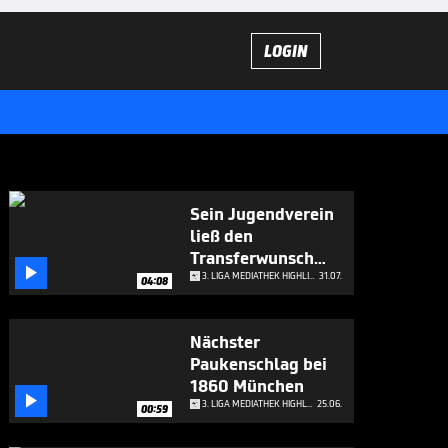
LOGIN
Sein Jugendverein
ließ den
Transferwunsch

platzen
3. LIGA MEDIATHEK HIGHLIGHTS
31.07.
04:08
Nächster
Paukenschlag bei
1860 München

3. LIGA MEDIATHEK HIGHLIGHTS
25.06.
00:59