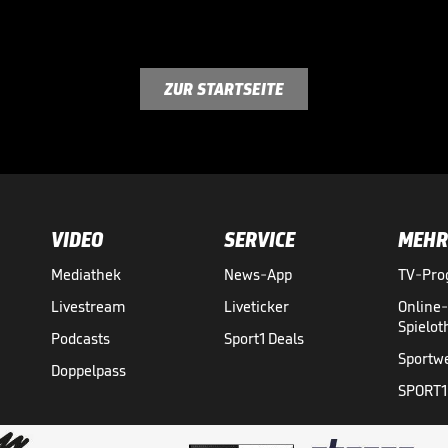
ZUR STARTSEITE
VIDEO
SERVICE
MEHR
Mediathek
News-App
TV-Pr
Livestream
Liveticker
Online
Spielo
Podcasts
Sport1 Deals
Sportw
Doppelpass
SPORT1