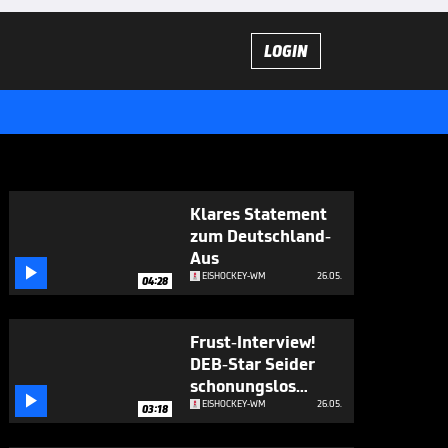
LOGIN
Klares Statement
zum Deutschland-
Aus

EISHOCKEY-WM
26.05.
04:28
Frust-Interview!
DEB-Star Seider
schonungslos

ehrlich
EISHOCKEY-WM
26.05.
03:18