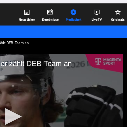





Newsticker
Ergebnisse
Mediathek
Live TV
Originals
 zählt DEB-Team an
ider zählt DEB-Team an
ht!" Seider zählt DEB-
Schweiz ist DEB-Verteidiger Moritz Seider
nnschaft nach dem ersten Gegentor