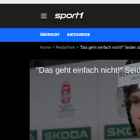

ÜBERSICHT
KATEGORIEN
Home
>
Mediathek
>
"Das geht einfach nicht!" Seider
"Das geht einfach nicht!" Se
"Das geht einfach nic
Team an
Nach der 1:6-Klatsche gegen die 
von der Kopflosigkeit seiner Ma
genervt.