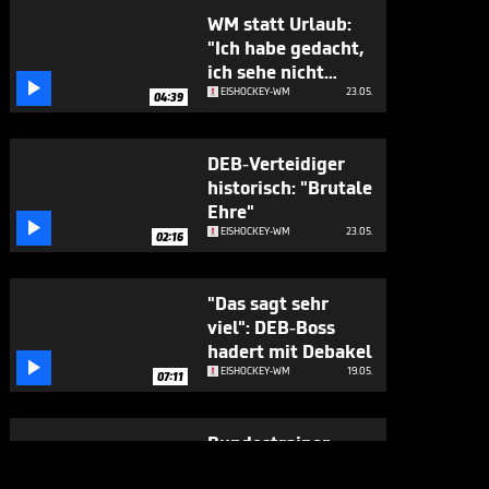
WM statt Urlaub:
"Ich habe gedacht,
ich sehe nicht

richtig"
EISHOCKEY-WM
23.05.
04:39
DEB-Verteidiger
historisch: "Brutale
Ehre"

EISHOCKEY-WM
23.05.
02:16
"Das sagt sehr
viel": DEB-Boss
hadert mit Debakel

EISHOCKEY-WM
19.05.
07:11
Bundestrainer
dünnhäutig nach