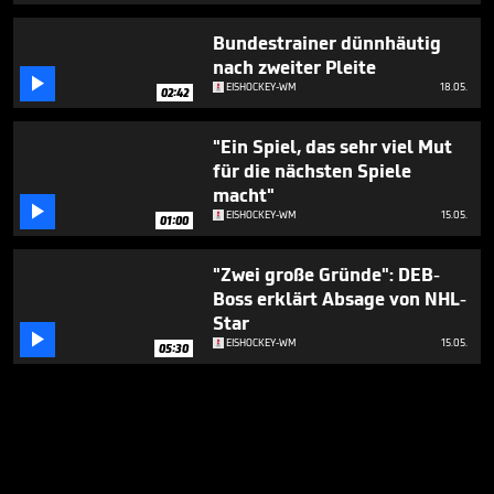
Bundestrainer dünnhäutig
nach zweiter Pleite

EISHOCKEY-WM
18.05.
02:42
"Ein Spiel, das sehr viel Mut
für die nächsten Spiele
macht"

EISHOCKEY-WM
15.05.
01:00
"Zwei große Gründe": DEB-
Boss erklärt Absage von NHL-
Star

EISHOCKEY-WM
15.05.
05:30