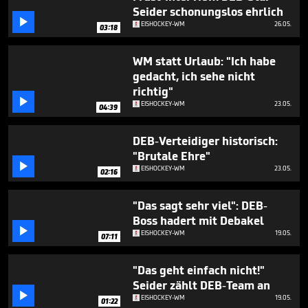
minutes,
Seider schonungslos ehrlich
9

EISHOCKEY-WM
26.05.
seconds
03:18
WM statt Urlaub: "Ich habe
gedacht, ich sehe nicht
richtig"

EISHOCKEY-WM
23.05.
04:39
DEB-Verteidiger historisch:
"Brutale Ehre"

EISHOCKEY-WM
23.05.
02:16
"Das sagt sehr viel": DEB-
Boss hadert mit Debakel

EISHOCKEY-WM
19.05.
07:11
"Das geht einfach nicht!"
Seider zählt DEB-Team an

EISHOCKEY-WM
19.05.
01:22