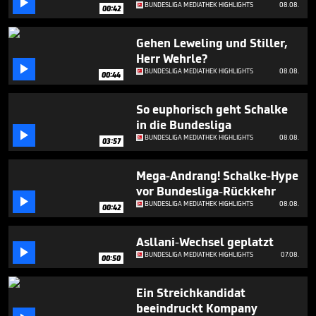

minutes,
BUNDESLIGA MEDIATHEK HIGHLIGHTS
08.08.
00:42
23
seconds
Gehen Leweling und Stiller,
Herr Wehrle?

BUNDESLIGA MEDIATHEK HIGHLIGHTS
08.08.
00:44
So euphorisch geht Schalke
in die Bundesliga

BUNDESLIGA MEDIATHEK HIGHLIGHTS
08.08.
03:57
Mega-Andrang! Schalke-Hype
vor Bundesliga-Rückkehr

BUNDESLIGA MEDIATHEK HIGHLIGHTS
08.08.
00:42
Asllani-Wechsel geplatzt

BUNDESLIGA MEDIATHEK HIGHLIGHTS
07.08.
00:50
Ein Streichkandidat
beeindruckt Kompany