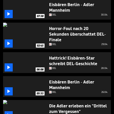
6
Eisbären Berlin - Adler
minutes,
Mannheim
11

seconds
DEL
30.04.
07:38
Horror-Foul nach 20
Sekunden überschattet DEL-
Finale

DEL
29.04.
02:45
Hattrick! Eisbären-Star
schreibt DEL-Geschichte

DEL
28.04.
06:08
Eisbären Berlin - Adler
Mannheim

DEL
26.04.
05:33
Die Adler erleben ein "Drittel
zum Vergessen"