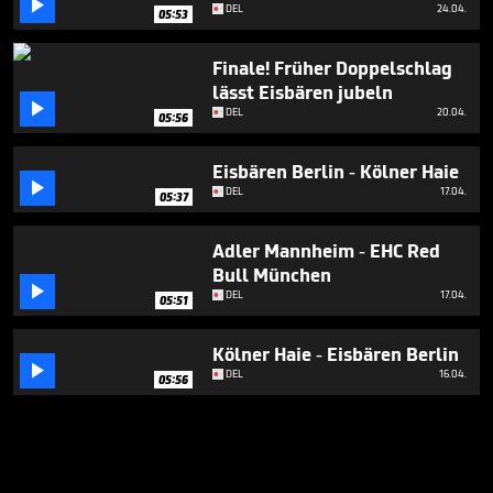

DEL
24.04.
05:53
Finale! Früher Doppelschlag
lässt Eisbären jubeln

DEL
20.04.
05:56
Eisbären Berlin - Kölner Haie

DEL
17.04.
05:37
Adler Mannheim - EHC Red
Bull München

DEL
17.04.
05:51
Kölner Haie - Eisbären Berlin

DEL
16.04.
05:56