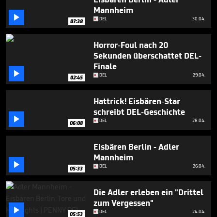
minutes,
Mannheim
5

seconds
DEL
30.04.
07:38
Horror-Foul nach 20
Sekunden überschattet DEL-
Finale

DEL
29.04.
02:45
Hattrick! Eisbären-Star
schreibt DEL-Geschichte

DEL
28.04.
06:08
Eisbären Berlin - Adler
Mannheim

DEL
26.04.
05:33
Die Adler erleben ein "Drittel
zum Vergessen"

DEL
24.04.
05:53