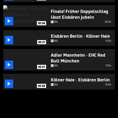
Finale! Früher Doppelschlag
lässt Eisbären jubeln

DEL
20.04.
05:56
Eisbären Berlin - Kölner Haie

DEL
17.04.
05:37
Adler Mannheim - EHC Red
Bull München

DEL
17.04.
05:51
Kölner Haie - Eisbären Berlin

DEL
16.04.
05:56