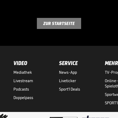
ZUR STARTSEITE
VIDEO
SERVICE
MEHR
Mediathek
News-App
TV-Pr
Livestream
Liveticker
Online
Spielo
Podcasts
Sport1 Deals
Sportw
Doppelpass
SPORT1