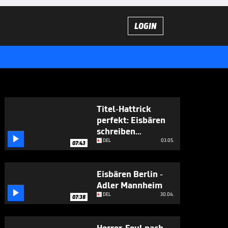
LOGIN
Titel-Hattrick
perfekt: Eisbären
schreiben

Geschichte
DEL
03.05.
07:43
Eisbären Berlin -
Adler Mannheim

DEL
30.04.
07:38