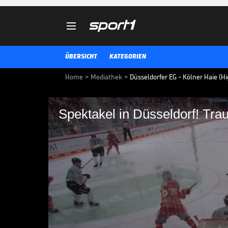

ÜBERSICHT
KATEGORIEN
Home
>
Mediathek
>
Düsseldorfer EG - Kölner Haie (Hi
Spektakel in Düsseldorf! Tr
Spektakel in Düsseld
Rheinderby
Düsseldorfer EG - Kölner Haie: T
DEL