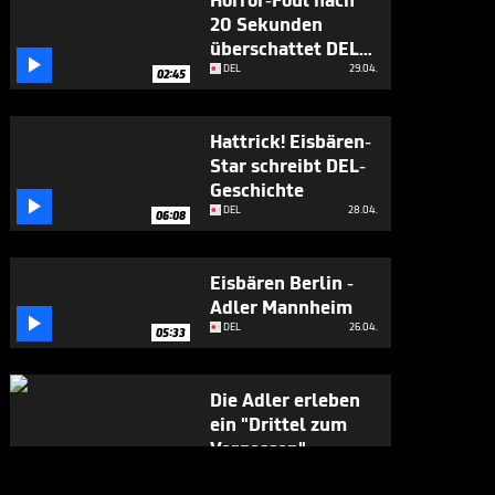
Horror-Foul nach
20 Sekunden
überschattet DEL-

Finale
DEL
29.04.
02:45
Hattrick! Eisbären-
Star schreibt DEL-
Geschichte

DEL
28.04.
06:08
Eisbären Berlin -
Adler Mannheim

DEL
26.04.
05:33
Die Adler erleben
ein "Drittel zum
Vergessen"

DEL
24.04.
05:53