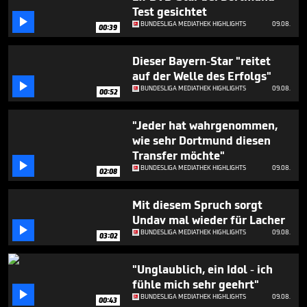
minute,
Test gesichtet
17

BUNDESLIGA MEDIATHEK HIGHLIGHTS
09.08.
seconds
00:39
Dieser Bayern-Star "reitet
auf der Welle des Erfolgs"

BUNDESLIGA MEDIATHEK HIGHLIGHTS
09.08.
00:52
"Jeder hat wahrgenommen,
wie sehr Dortmund diesen
Transfer möchte"

BUNDESLIGA MEDIATHEK HIGHLIGHTS
09.08.
02:08
Mit diesem Spruch sorgt
Undav mal wieder für Lacher

BUNDESLIGA MEDIATHEK HIGHLIGHTS
09.08.
03:02
"Unglaublich, ein Idol - ich
fühle mich sehr geehrt"

BUNDESLIGA MEDIATHEK HIGHLIGHTS
09.08.
00:43