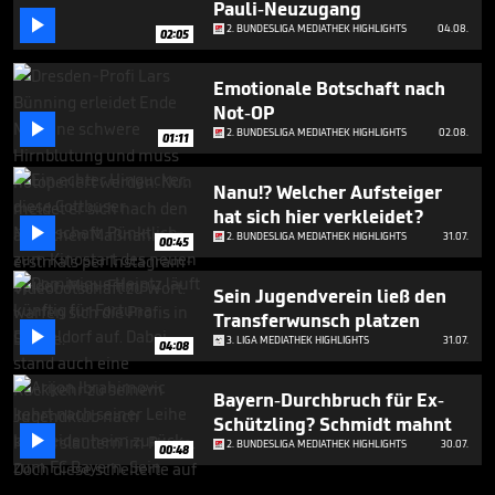
Pauli-Neuzugang

2. BUNDESLIGA MEDIATHEK HIGHLIGHTS
04.08.
02:05
Emotionale Botschaft nach
Not-OP

2. BUNDESLIGA MEDIATHEK HIGHLIGHTS
02.08.
01:11
Nanu!? Welcher Aufsteiger
hat sich hier verkleidet?

2. BUNDESLIGA MEDIATHEK HIGHLIGHTS
31.07.
00:45
Sein Jugendverein ließ den
Transferwunsch platzen

3. LIGA MEDIATHEK HIGHLIGHTS
31.07.
04:08
Bayern-Durchbruch für Ex-
Schützling? Schmidt mahnt

2. BUNDESLIGA MEDIATHEK HIGHLIGHTS
30.07.
00:48