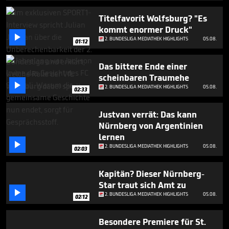
1
minute,
Titelfavorit Wolfsburg? "Es
51
kommt enormer Druck"
seconds

2. BUNDESLIGA MEDIATHEK HIGHLIGHTS
05.08.
01:12
Das bittere Ende einer
scheinbaren Traumehe

2. BUNDESLIGA MEDIATHEK HIGHLIGHTS
05.08.
02:33
Justvan verrät: Das kann
Nürnberg von Argentinien
lernen

2. BUNDESLIGA MEDIATHEK HIGHLIGHTS
05.08.
02:03
Kapitän? Dieser Nürnberg-
Star traut sich Amt zu

2. BUNDESLIGA MEDIATHEK HIGHLIGHTS
05.08.
02:12
Besondere Premiere für St.