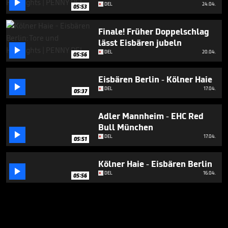

DEL
24.04.
05:53
Finale! Früher Doppelschlag
lässt Eisbären jubeln

DEL
20.04.
05:56
Eisbären Berlin - Kölner Haie

DEL
17.04.
05:37
Adler Mannheim - EHC Red
Bull München

DEL
17.04.
05:51
Kölner Haie - Eisbären Berlin

DEL
16.04.
05:56