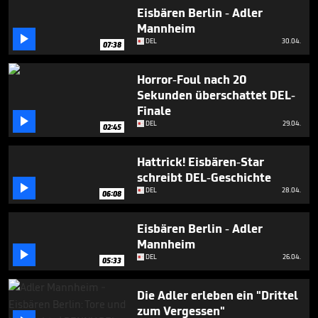
5
Eisbären Berlin - Adler
minutes,
Mannheim
38

seconds
DEL
30.04.
07:38
Horror-Foul nach 20
Sekunden überschattet DEL-
Finale

DEL
29.04.
02:45
Hattrick! Eisbären-Star
schreibt DEL-Geschichte

DEL
28.04.
06:08
Eisbären Berlin - Adler
Mannheim

DEL
26.04.
05:33
Die Adler erleben ein "Drittel
zum Vergessen"