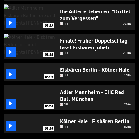
Die Adler erleben ein "Drittel
zum Vergessen"

DEL
24.04.
05:53
Finale! Früher Doppelschlag
lässt Eisbären jubeln

DEL
20.04.
05:56
Eisbären Berlin - Kölner Haie

DEL
17.04.
05:37
Adler Mannheim - EHC Red
Bull München

DEL
17.04.
05:51
Kölner Haie - Eisbären Berlin

DEL
16.04.
05:56