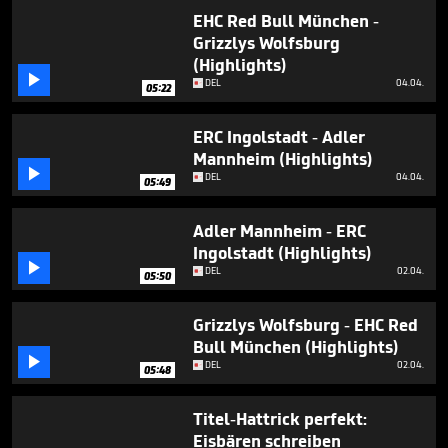
EHC Red Bull München -
Grizzlys Wolfsburg
(Highlights)

DEL
04.04.
05:22
ERC Ingolstadt - Adler
Mannheim (Highlights)

DEL
04.04.
05:49
Adler Mannheim - ERC
Ingolstadt (Highlights)

DEL
02.04.
05:50
Grizzlys Wolfsburg - EHC Red
Bull München (Highlights)

DEL
02.04.
05:48
Titel-Hattrick perfekt:
Eisbären schreiben