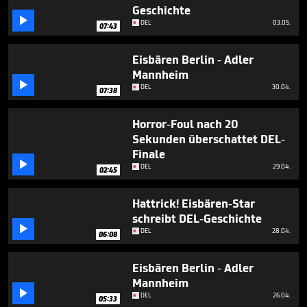
Geschichte

DEL
03.05.
07:43
Eisbären Berlin - Adler
Mannheim

DEL
30.04.
07:38
Horror-Foul nach 20
Sekunden überschattet DEL-
Finale

DEL
29.04.
02:45
Hattrick! Eisbären-Star
schreibt DEL-Geschichte

DEL
28.04.
06:08
Eisbären Berlin - Adler
Mannheim

DEL
26.04.
05:33