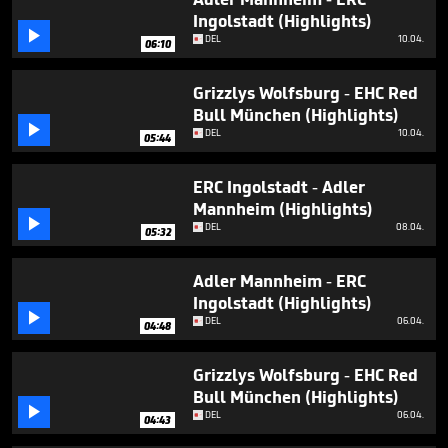
minutes,
Ingolstadt (Highlights)
21

seconds
DEL
10.04.
06:10
Grizzlys Wolfsburg - EHC Red
Bull München (Highlights)

DEL
10.04.
05:44
ERC Ingolstadt - Adler
Mannheim (Highlights)

DEL
08.04.
05:32
Adler Mannheim - ERC
Ingolstadt (Highlights)

DEL
06.04.
04:48
Grizzlys Wolfsburg - EHC Red
Bull München (Highlights)

DEL
06.04.
04:43