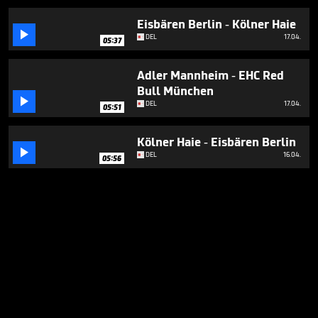
Eisbären Berlin - Kölner Haie

DEL
17.04.
05:37
Adler Mannheim - EHC Red
Bull München

DEL
17.04.
05:51
Kölner Haie - Eisbären Berlin

DEL
16.04.
05:56