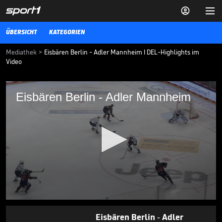


ÜBERSICHT
KATEGORIEN
Mediathek
>
Eisbären Berlin - Adler Mannheim I DEL-Highlights im
Video
Eisbären Berlin - Adler Mannheim
Eisbären Berlin - Adler Mannheim
Die Highlights der Eishockey-Partie Eisbären Berlin - Adler
Mannheim aus der DEL im Video.
DEL
26.04.26
Titel-Hattrick perfekt:
Eisbären schreiben
Geschichte

DEL
03.05.
07:43
0
seconds
Eisbären Berlin - Adler
of