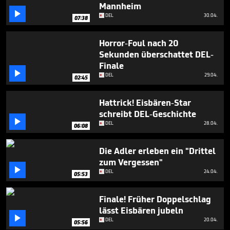
5
Mannheim

minutes,
DEL
30.04.
07:38
33
seconds
Horror-Foul nach 20
Sekunden überschattet DEL-
Finale

DEL
29.04.
02:45
Hattrick! Eisbären-Star
schreibt DEL-Geschichte

DEL
28.04.
06:08
Die Adler erleben ein "Drittel
zum Vergessen"

DEL
24.04.
05:53
Finale! Früher Doppelschlag
lässt Eisbären jubeln

DEL
20.04.
05:56