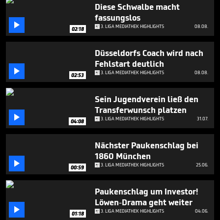
3
Diese Schwalbe macht
minutes,
fassungslos
22

3. LIGA MEDIATHEK HIGHLIGHTS
08.08.
seconds
02:18
Düsseldorfs Coach wird nach
Fehlstart deutlich

3. LIGA MEDIATHEK HIGHLIGHTS
08.08.
02:53
Sein Jugendverein ließ den
Transferwunsch platzen

3. LIGA MEDIATHEK HIGHLIGHTS
31.07.
04:08
Nächster Paukenschlag bei
1860 München

3. LIGA MEDIATHEK HIGHLIGHTS
25.06.
00:59
Paukenschlag um Investor!
Löwen-Drama geht weiter

3. LIGA MEDIATHEK HIGHLIGHTS
04.06.
01:18