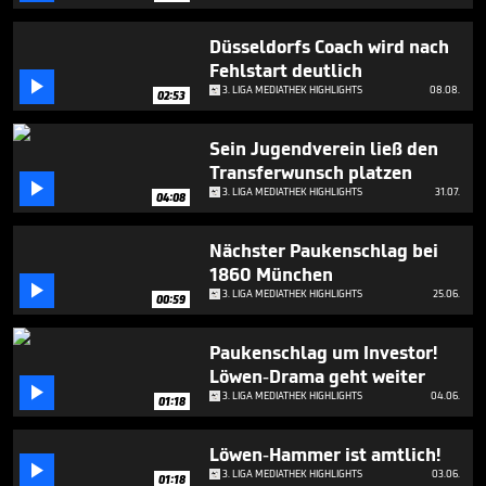
minutes,
17
seconds
Düsseldorfs Coach wird nach
Fehlstart deutlich

3. LIGA MEDIATHEK HIGHLIGHTS
08.08.
02:53
Sein Jugendverein ließ den
Transferwunsch platzen

3. LIGA MEDIATHEK HIGHLIGHTS
31.07.
04:08
Nächster Paukenschlag bei
1860 München

3. LIGA MEDIATHEK HIGHLIGHTS
25.06.
00:59
Paukenschlag um Investor!
Löwen-Drama geht weiter

3. LIGA MEDIATHEK HIGHLIGHTS
04.06.
01:18
Löwen-Hammer ist amtlich!

3. LIGA MEDIATHEK HIGHLIGHTS
03.06.
01:18