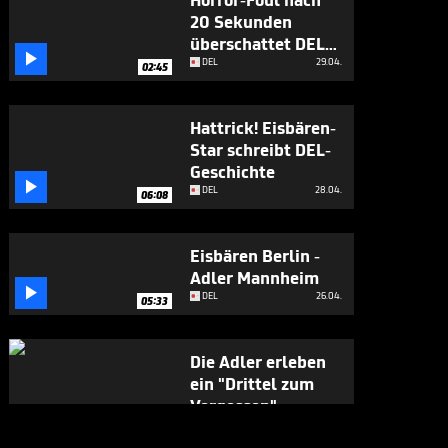
Horror-Foul nach
20 Sekunden
überschattet DEL-

Finale
DEL
29.04.
02:45
Hattrick! Eisbären-
Star schreibt DEL-
Geschichte

DEL
28.04.
06:08
Eisbären Berlin -
Adler Mannheim

DEL
26.04.
05:33
Die Adler erleben
ein "Drittel zum
Vergessen"

DEL
24.04.
05:53