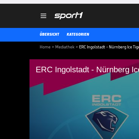

ÜBERSICHT
KATEGORIEN
Home
>
Mediathek
>
ERC Ingolstadt - Nürnberg Ice Tig
ERC Ingolstadt - Nürnberg Ice
ERC Ingolstadt - Nürn
(Highlights)
ERC Ingolstadt - Nürnberg Ice Ti
DEL