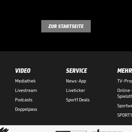
ZUR STARTSEITE
VIDEO
SERVICE
MEHR
Mediathek
News-App
TV-Pr
Livestream
Liveticker
Online
Spielo
Podcasts
Sport1 Deals
Sportw
Doppelpass
SPORT1