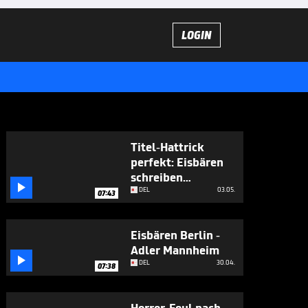
LOGIN
Titel-Hattrick
perfekt: Eisbären
schreiben

Geschichte
DEL
03.05.
07:43
Eisbären Berlin -
Adler Mannheim

DEL
30.04.
07:38