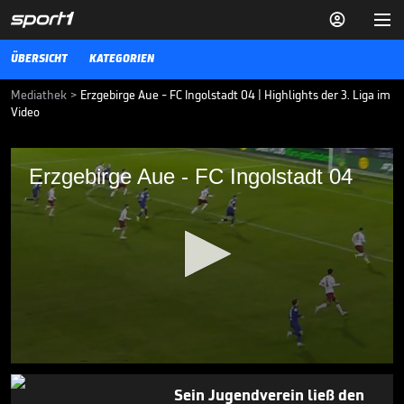


ÜBERSICHT
KATEGORIEN
Mediathek
>
Erzgebirge Aue - FC Ingolstadt 04 | Highlights der 3. Liga im
Video
Erzgebirge Aue - FC Ingolstadt 04
Erzgebirge Aue - FC Ingolstadt 04
Die Highlights der Partie Erzgebirge Aue - FC Ingolstadt 04 aus der 3.
Liga im Video.
3. LIGA MEDIATHEK HIGHLIGHTS
08.12.25
Klos über Schiri-
Eingeständnis: "Ich möchte
applaudieren"

3. LIGA MEDIATHEK HIGHLIGHTS
08.08.
06:27
0
seconds
Sein Jugendverein ließ den
of