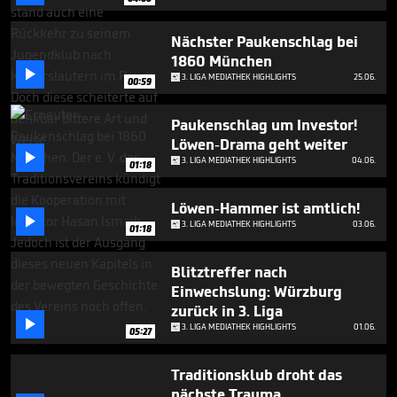
Nächster Paukenschlag bei
1860 München

3. LIGA MEDIATHEK HIGHLIGHTS
25.06.
00:59
Paukenschlag um Investor!
Löwen-Drama geht weiter

3. LIGA MEDIATHEK HIGHLIGHTS
04.06.
01:18
Löwen-Hammer ist amtlich!

3. LIGA MEDIATHEK HIGHLIGHTS
03.06.
01:18
Blitztreffer nach
Einwechslung: Würzburg
zurück in 3. Liga

3. LIGA MEDIATHEK HIGHLIGHTS
01.06.
05:27
Traditionsklub droht das
nächste Trauma