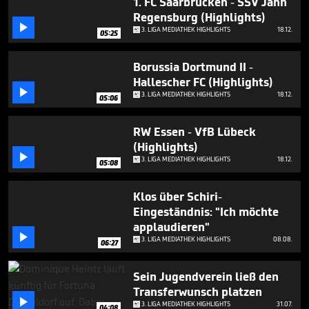
1. FC Saarbrücken - SSV Jahn
Regensburg (Highlights)

3. LIGA MEDIATHEK HIGHLIGHTS
18.12.
05:25
Borussia Dortmund II -
Hallescher FC (Highlights)

3. LIGA MEDIATHEK HIGHLIGHTS
18.12.
05:06
RW Essen - VfB Lübeck
(Highlights)

3. LIGA MEDIATHEK HIGHLIGHTS
18.12.
05:08
Klos über Schiri-
Eingeständnis: "Ich möchte
applaudieren"

3. LIGA MEDIATHEK HIGHLIGHTS
08.08.
06:27
Sein Jugendverein ließ den
Transferwunsch platzen

3. LIGA MEDIATHEK HIGHLIGHTS
31.07.
04:08