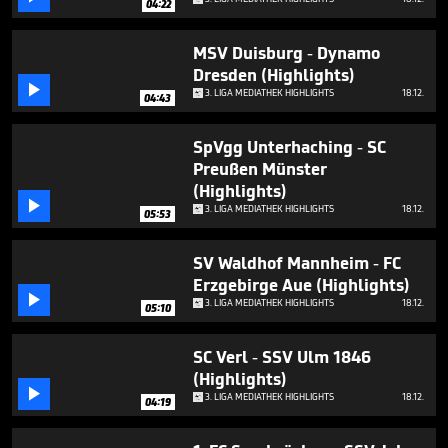
04:22
minutes,
23
seconds
MSV Duisburg - Dynamo
Dresden (Highlights)

3. LIGA MEDIATHEK HIGHLIGHTS
18.12.
04:43
SpVgg Unterhaching - SC
Preußen Münster
(Highlights)

3. LIGA MEDIATHEK HIGHLIGHTS
18.12.
05:53
SV Waldhof Mannheim - FC
Erzgebirge Aue (Highlights)

3. LIGA MEDIATHEK HIGHLIGHTS
18.12.
05:10
SC Verl - SSV Ulm 1846
(Highlights)

3. LIGA MEDIATHEK HIGHLIGHTS
18.12.
04:19