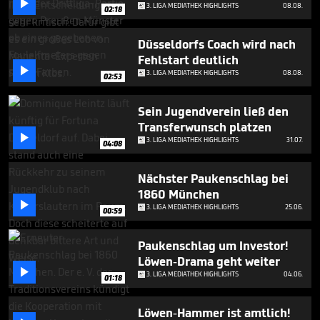

5
3. LIGA MEDIATHEK HIGHLIGHTS
08.08.
02:18
minutes,
50
seconds
Düsseldorfs Coach wird nach
Fehlstart deutlich

3. LIGA MEDIATHEK HIGHLIGHTS
08.08.
02:53
Sein Jugendverein ließ den
Transferwunsch platzen

3. LIGA MEDIATHEK HIGHLIGHTS
31.07.
04:08
Nächster Paukenschlag bei
1860 München

3. LIGA MEDIATHEK HIGHLIGHTS
25.06.
00:59
Paukenschlag um Investor!
Löwen-Drama geht weiter

3. LIGA MEDIATHEK HIGHLIGHTS
04.06.
01:18
Löwen-Hammer ist amtlich!