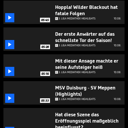
minutes,
59
Hoppla! Wilder Blackout hat
seconds
fatale Folgen

3. LIGA MEDIATHEK HIGHLIGHTS
10.08.
05:45
Der erste Anwärter auf das
schnellste Tor der Saison!

3. LIGA MEDIATHEK HIGHLIGHTS
10.08.
05:28
Mit dieser Ansage machte er
seine Aufsteiger heiß

3. LIGA MEDIATHEK HIGHLIGHTS
10.08.
05:16
MSV Duisburg - SV Meppen
(Highlights)

3. LIGA MEDIATHEK HIGHLIGHTS
10.08.
05:33
Hat diese Szene das
Eröffnungsspiel maßgeblich
beeinflusst?