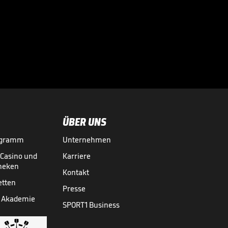
Mega-Fanmarsch!
Eine Stadt im
Ausnahmezustand

3. LIGA MEDIATHEK HIGHLIGHTS
22.05.
01:24
ÜBER UNS
ogramm
Unternehmen
-Casino und
Karriere
theken
Kontakt
etten
Presse
 Akademie
SPORT1 Business