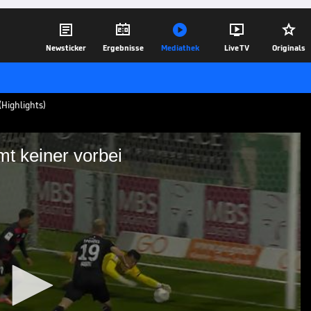





Newsticker
Ergebnisse
Mediathek
Live TV
Originals
(Highlights)
t keiner vorbei
ihm kommt keiner vorbei
Tore und Highlights | 3. Liga
29.09.25