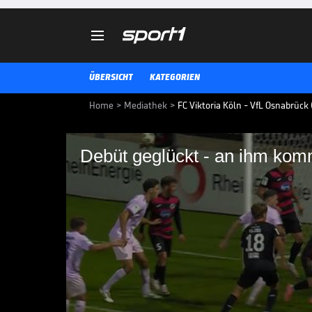

ÜBERSICHT
KATEGORIEN
Home
>
Mediathek
>
FC Viktoria Köln - VfL Osnabrück 
Debüt geglückt - an ihm komm
Debüt geglückt - an 
FC Viktoria Köln - VfL Osnabrück: 
3. LIGA MEDIATHEK HIGHLIGHTS