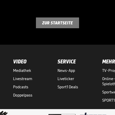
ZUR STARTSEITE
VIDEO
SERVICE
MEHR
Mediathek
News-App
TV-Pr
Livestream
Liveticker
Online
Spielo
Podcasts
Sport1 Deals
Sportw
Doppelpass
SPORT1