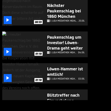
Nächster
Paukenschlag bei
1860 München

3. LIGA MEDIATHEK HIGHLIGHTS
25.06.
00:59
Paukenschlag um
Investor! Löwen-
Drama geht weiter

3. LIGA MEDIATHEK HIGHLIGHTS
04.06.
01:18
Löwen-Hammer ist
amtlich!

3. LIGA MEDIATHEK HIGHLIGHTS
03.06.
01:18
Blitztreffer nach
Einwechslung:
Würzburg zurück

3. LIGA MEDIATHEK HIGHLIGHTS
01.06.