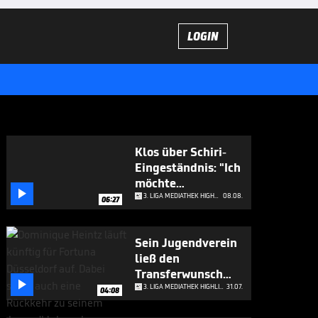
LOGIN
Klos über Schiri-
Eingeständnis: "Ich
möchte

applaudieren"
3. LIGA MEDIATHEK HIGHLIGHTS
08.08.
06:27
Sein Jugendverein
ließ den
Transferwunsch

platzen
3. LIGA MEDIATHEK HIGHLIGHTS
31.07.
04:08