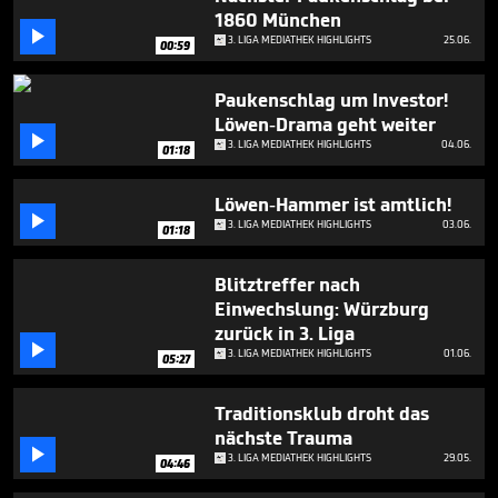
4
1860 München
minutes,

3. LIGA MEDIATHEK HIGHLIGHTS
25.06.
37
00:59
seconds
Paukenschlag um Investor!
Löwen-Drama geht weiter

3. LIGA MEDIATHEK HIGHLIGHTS
04.06.
01:18
Löwen-Hammer ist amtlich!

3. LIGA MEDIATHEK HIGHLIGHTS
03.06.
01:18
Blitztreffer nach
Einwechslung: Würzburg
zurück in 3. Liga

3. LIGA MEDIATHEK HIGHLIGHTS
01.06.
05:27
Traditionsklub droht das
nächste Trauma

3. LIGA MEDIATHEK HIGHLIGHTS
29.05.
04:46