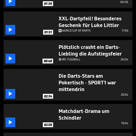

08.08.
01:39
XXL-Dartpfeil! Besonderes
Geschenk für Luke Littler

WORLD CUP OF DARTS
17.06.
01:51
Plötzlich crasht ein Darts-
Liebling die Aufstiegsfeier

INT. FUSSBALL
28.04.

00:48
Die Darts-Stars am
Pokertisch - SPORT1 war
mittendrin

26.04.
02:34
Matchdart-Drama um
Schindler

19.04.
02:50