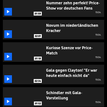
Nummer zehn perfekt! Price-
Show vor deutschen Fans

19.04.
01:59
Novum im niederländischen
Kracher

19.04.
02:01
Kuriose Szenze vor Price-
Match

19.04.
01:18
Gala gegen Clayton! "Er war
heute einfach nicht da"

19.04.
02:34
Schindler mit Gala-
Vorstellung

19.04.
01:52