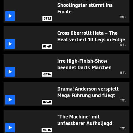
minutes,
Shootingstar stürmt ins
22
Finale
seconds

19.11.
01:12
Cross überrollt Heta – The
Heat verliert 10 Legs in Folge

18.11.
01:48
Irre High-Finish-Show
beendet Darts-Märchen

18.11.
02:14
Drama! Anderson verspielt
Mega-Führung und fliegt

17.11.
02:48
"The Machine" mit
unfassbarer Aufholjagd

17.11.
03:36