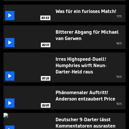
Was für ein furioses Match!

17.11.
03:53
Bitterer Abgang für Michael
van Gerwen

16.11.
02:31
Irres Highspeed-Duell!
Humphries wirft Neun-
Darter-Held raus

15.11.
01:23
Phänomenaler Auftritt!
Anderson entzaubert Price

15.11.
02:01
Deutscher 9-Darter lässt
Kommentatoren ausrasten