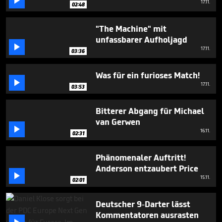

17.11.
02:48
"The Machine" mit
unfassbarer Aufholjagd

17.11.
03:36
Was für ein furioses Match!

17.11.
03:53
Bitterer Abgang für Michael
van Gerwen

16.11.
02:31
Phänomenaler Auftritt!
Anderson entzaubert Price

15.11.
02:01
Deutscher 9-Darter lässt
Kommentatoren ausrasten