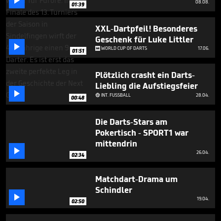

08.08.
01:39
XXL-Dartpfeil! Besonderes
Geschenk für Luke Littler

WORLD CUP OF DARTS
17.06.
01:51
Plötzlich crasht ein Darts-
Liebling die Aufstiegsfeier

INT. FUSSBALL
28.04.

00:48
Die Darts-Stars am
Pokertisch - SPORT1 war
mittendrin

26.04.
02:34
Matchdart-Drama um
Schindler

19.04.
02:50