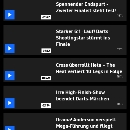
1
Spannender Endspurt -
minute,
Zweiter Finalist steht fest!
23

19.11.
seconds
01:47
Starker 6:1 -Lauf! Darts-
Shootingstar stürmt ins
Finale

19.11.
01:12
Cross überrollt Heta – The
Heat verliert 10 Legs in Folge

18.11.
01:48
Irre High-Finish-Show
beendet Darts-Märchen

18.11.
02:14
Drama! Anderson verspielt
Mega-Führung und fliegt