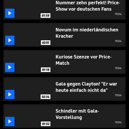
Nummer zehn perfekt! Price-
Show vor deutschen Fans

19.04.
01:59
Novum im niederländischen
Kracher

19.04.
02:01
Kuriose Szenze vor Price-
Match

19.04.
01:18
Gala gegen Clayton! "Er war
heute einfach nicht da"

19.04.
02:34
Schindler mit Gala-
Vorstellung

19.04.
01:52