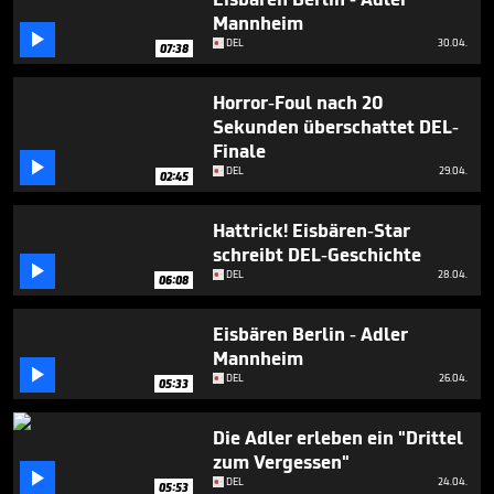
minutes,
Mannheim
41

seconds
DEL
30.04.
07:38
Horror-Foul nach 20
Sekunden überschattet DEL-
Finale

DEL
29.04.
02:45
Hattrick! Eisbären-Star
schreibt DEL-Geschichte

DEL
28.04.
06:08
Eisbären Berlin - Adler
Mannheim

DEL
26.04.
05:33
Die Adler erleben ein "Drittel
zum Vergessen"

DEL
24.04.
05:53