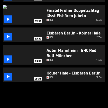
Finale! Früher Doppelschlag
lässt Eisbären jubeln

DEL
20.04.
05:56
Eisbären Berlin - Kölner Haie

DEL
17.04.
05:37
Adler Mannheim - EHC Red
Bull München

DEL
17.04.
05:51
Kölner Haie - Eisbären Berlin

DEL
16.04.
05:56