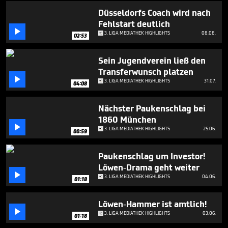
minutes,
4
Düsseldorfs Coach wird nach
seconds
Fehlstart deutlich

3. LIGA MEDIATHEK HIGHLIGHTS
08.08.
02:53
Sein Jugendverein ließ den
Transferwunsch platzen

3. LIGA MEDIATHEK HIGHLIGHTS
31.07.
04:08
Nächster Paukenschlag bei
1860 München

3. LIGA MEDIATHEK HIGHLIGHTS
25.06.
00:59
Paukenschlag um Investor!
Löwen-Drama geht weiter

3. LIGA MEDIATHEK HIGHLIGHTS
04.06.
01:18
Löwen-Hammer ist amtlich!

3. LIGA MEDIATHEK HIGHLIGHTS
03.06.
01:18