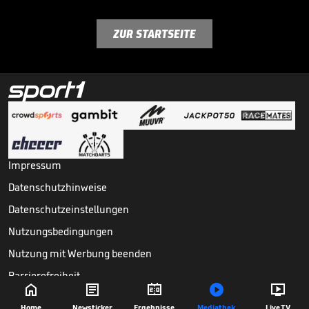
ZUR STARTSEITE
Impressum
Datenschutzhinweise
Datenschutzeinstellungen
Nutzungsbedingungen
Nutzung mit Werbung beenden
Barrierefreiheit





Copyright ©
2026
Sport1 GmbH. Alle Rechte vorbehalten.
Home
Newsticker
Ergebnisse
Mediathek
Live TV