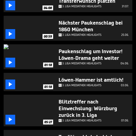
Transferwunsch platzen
minutes,

29
3. LIGA MEDIATHEK HIGHLIGHTS
31.07.
04:08
seconds
Nächster Paukenschlag bei
1860 München

3. LIGA MEDIATHEK HIGHLIGHTS
25.06.
00:59
Paukenschlag um Investor!
Löwen-Drama geht weiter

3. LIGA MEDIATHEK HIGHLIGHTS
04.06.
01:18
Löwen-Hammer ist amtlich!

3. LIGA MEDIATHEK HIGHLIGHTS
03.06.
01:18
Blitztreffer nach
Einwechslung: Würzburg
zurück in 3. Liga

3. LIGA MEDIATHEK HIGHLIGHTS
01.06.
05:27