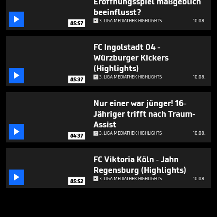
Eröffnungsspiel maßgeblich
beeinflusst?

3. LIGA MEDIATHEK HIGHLIGHTS
10.08.
05:57
FC Ingolstadt 04 -
Würzburger Kickers
(Highlights)

3. LIGA MEDIATHEK HIGHLIGHTS
10.08.
05:37
Nur einer war jünger! 16-
Jähriger trifft nach Traum-
Assist

3. LIGA MEDIATHEK HIGHLIGHTS
10.08.
04:37
FC Viktoria Köln - Jahn
Regensburg (Highlights)

3. LIGA MEDIATHEK HIGHLIGHTS
10.08.
05:52