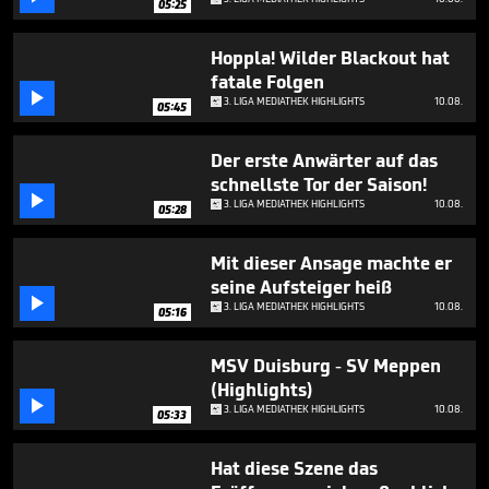
05:25
minutes,
48
seconds
Hoppla! Wilder Blackout hat
fatale Folgen

3. LIGA MEDIATHEK HIGHLIGHTS
10.08.
05:45
Der erste Anwärter auf das
schnellste Tor der Saison!

3. LIGA MEDIATHEK HIGHLIGHTS
10.08.
05:28
Mit dieser Ansage machte er
seine Aufsteiger heiß

3. LIGA MEDIATHEK HIGHLIGHTS
10.08.
05:16
MSV Duisburg - SV Meppen
(Highlights)

3. LIGA MEDIATHEK HIGHLIGHTS
10.08.
05:33
Hat diese Szene das