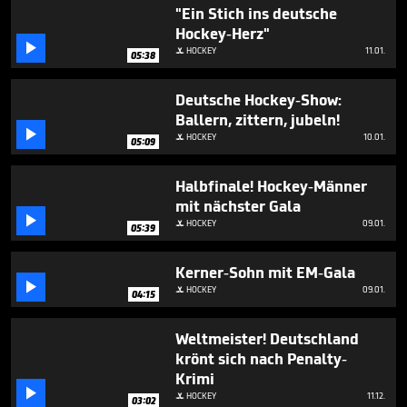
2
"Ein Stich ins deutsche
minutes,
Hockey-Herz"
35

seconds
HOCKEY
11.01.

05:38
Deutsche Hockey-Show:
Ballern, zittern, jubeln!

HOCKEY
10.01.

05:09
Halbfinale! Hockey-Männer
mit nächster Gala

HOCKEY
09.01.

05:39
Kerner-Sohn mit EM-Gala

HOCKEY
09.01.

04:15
Weltmeister! Deutschland
krönt sich nach Penalty-
Krimi

HOCKEY
11.12.

03:02