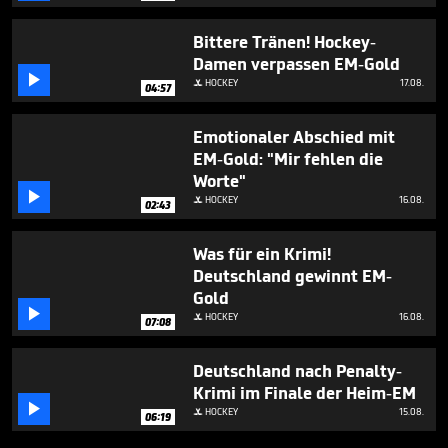
Bittere Tränen! Hockey-
Damen verpassen EM-Gold

HOCKEY
17.08.

04:57
Emotionaler Abschied mit
EM-Gold: "Mir fehlen die
Worte"

HOCKEY
16.08.

02:43
Was für ein Krimi!
Deutschland gewinnt EM-
Gold

HOCKEY
16.08.

07:08
Deutschland nach Penalty-
Krimi im Finale der Heim-EM

HOCKEY
15.08.

06:19