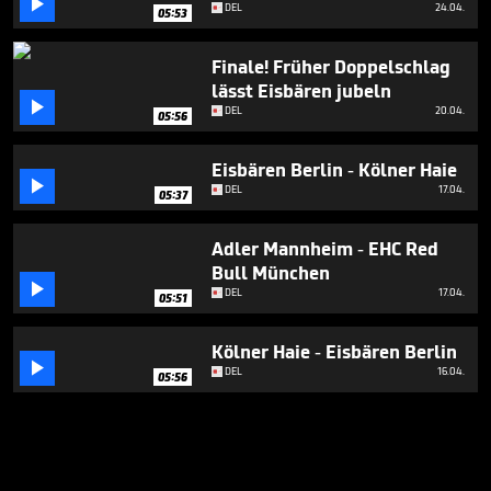

DEL
24.04.
05:53
Finale! Früher Doppelschlag
lässt Eisbären jubeln

DEL
20.04.
05:56
Eisbären Berlin - Kölner Haie

DEL
17.04.
05:37
Adler Mannheim - EHC Red
Bull München

DEL
17.04.
05:51
Kölner Haie - Eisbären Berlin

DEL
16.04.
05:56