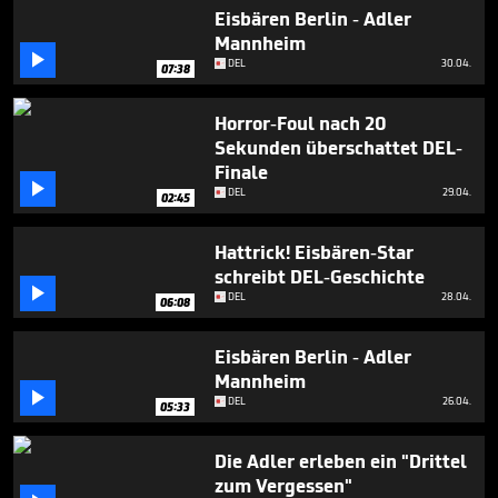
minute,
Eisbären Berlin - Adler
2
Mannheim
seconds

DEL
30.04.
07:38
Horror-Foul nach 20
Sekunden überschattet DEL-
Finale

DEL
29.04.
02:45
Hattrick! Eisbären-Star
schreibt DEL-Geschichte

DEL
28.04.
06:08
Eisbären Berlin - Adler
Mannheim

DEL
26.04.
05:33
Die Adler erleben ein "Drittel
zum Vergessen"