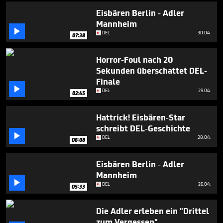
6
Eisbären Berlin - Adler
minutes,
10
Mannheim
seconds

DEL
30.04.
07:38
Horror-Foul nach 20
Sekunden überschattet DEL-
Finale

DEL
29.04.
02:45
Hattrick! Eisbären-Star
schreibt DEL-Geschichte

DEL
28.04.
06:08
Eisbären Berlin - Adler
Mannheim

DEL
26.04.
05:33
Die Adler erleben ein "Drittel
zum Vergessen"