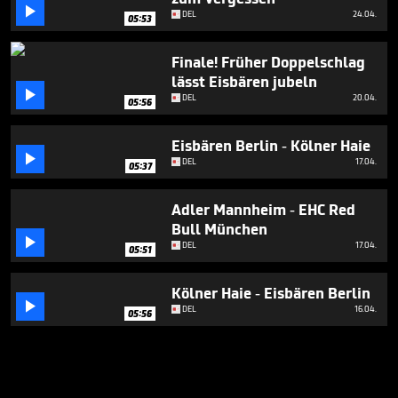

DEL
24.04.
05:53
Finale! Früher Doppelschlag
lässt Eisbären jubeln

DEL
20.04.
05:56
Eisbären Berlin - Kölner Haie

DEL
17.04.
05:37
Adler Mannheim - EHC Red
Bull München

DEL
17.04.
05:51
Kölner Haie - Eisbären Berlin

DEL
16.04.
05:56