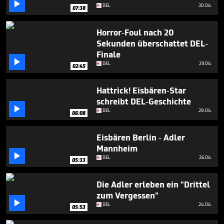

minutes,
DEL
30.04.
07:38
42
seconds
Horror-Foul nach 20
Sekunden überschattet DEL-
Finale

DEL
29.04.
02:45
Hattrick! Eisbären-Star
schreibt DEL-Geschichte

DEL
28.04.
06:08
Eisbären Berlin - Adler
Mannheim

DEL
26.04.
05:33
Die Adler erleben ein "Drittel
zum Vergessen"

DEL
24.04.
05:53