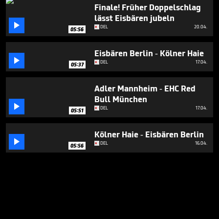
Finale! Früher Doppelschlag
lässt Eisbären jubeln

DEL
20.04.
05:56
Eisbären Berlin - Kölner Haie

DEL
17.04.
05:37
Adler Mannheim - EHC Red
Bull München

DEL
17.04.
05:51
Kölner Haie - Eisbären Berlin

DEL
16.04.
05:56