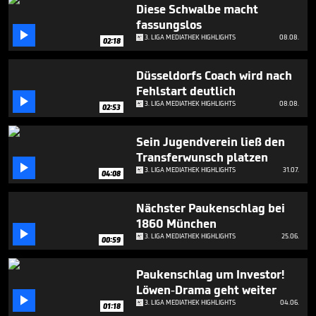
minute,
Diese Schwalbe macht
5
fassungslos
seconds

3. LIGA MEDIATHEK HIGHLIGHTS
08.08.
02:18
Düsseldorfs Coach wird nach
Fehlstart deutlich

3. LIGA MEDIATHEK HIGHLIGHTS
08.08.
02:53
Sein Jugendverein ließ den
Transferwunsch platzen

3. LIGA MEDIATHEK HIGHLIGHTS
31.07.
04:08
Nächster Paukenschlag bei
1860 München

3. LIGA MEDIATHEK HIGHLIGHTS
25.06.
00:59
Paukenschlag um Investor!
Löwen-Drama geht weiter

3. LIGA MEDIATHEK HIGHLIGHTS
04.06.
01:18