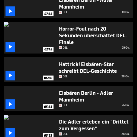
Eisbären Berlin - Adler
5
Mannheim
minutes,

25
DEL
30.04.
07:38
seconds
Horror-Foul nach 20
Sekunden überschattet DEL-
Finale

DEL
29.04.
02:45
Hattrick! Eisbären-Star
schreibt DEL-Geschichte

DEL
28.04.
06:08
Eisbären Berlin - Adler
Mannheim

DEL
26.04.
05:33
Die Adler erleben ein "Drittel
zum Vergessen"

DEL
24.04.
05:53