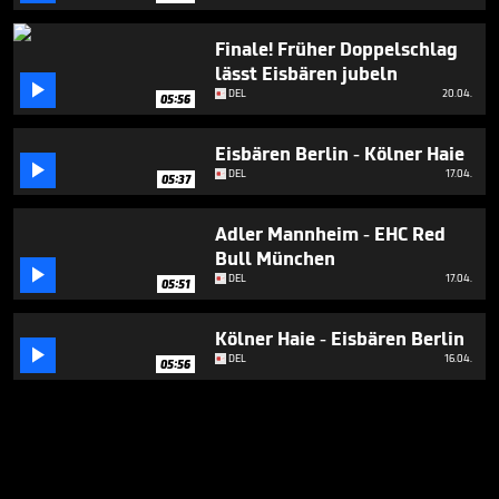
Finale! Früher Doppelschlag
lässt Eisbären jubeln

DEL
20.04.
05:56
Eisbären Berlin - Kölner Haie

DEL
17.04.
05:37
Adler Mannheim - EHC Red
Bull München

DEL
17.04.
05:51
Kölner Haie - Eisbären Berlin

DEL
16.04.
05:56